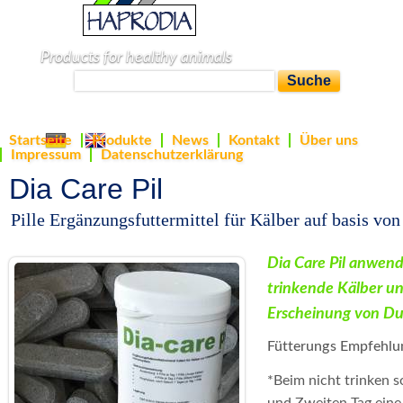
H
Products for healthy animals
S
S
a
u
c
u
p
h
Startseite
Produkte
News
Kontakt
Über uns
S
c
e
r
Impressum
Datenschutzerklärung
p
h
Dia Care Pil
o
r
f
d
Pille Ergänzungsfuttermittel für Kälber auf basis vo
a
o
i
Dia Care Pil anwend
c
r
a
trinkende Kälber un
h
m
G
Erscheinung von Du
e
u
m
Fütterungs Empfehlu
n
l
b
*Beim nicht trinken so
a
und Zweiten Tag eine P