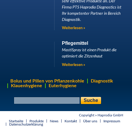
sehr effektive Produkte an. Der
Firma PTS Haprodia Diagnostics ist
Ihr kompetenter Partner in Bereich
Diagnostik.
Weiterlesen »
Pflegemittel
MastiSpray ist einen Produkt die
optimiert die Zitzenhaut
Weiterlesen »
Bolus und Pillen von Pflanzenkohle
Diagnostik
Klauenhygiene
Euterhygiene
S
S
u
u
c
c
h
Copyright »
Haprodia GmbH
h
f
o
Startseite
Produkte
News
Kontakt
Über uns
Impressum
e
Datenschutzerklärung
r
m